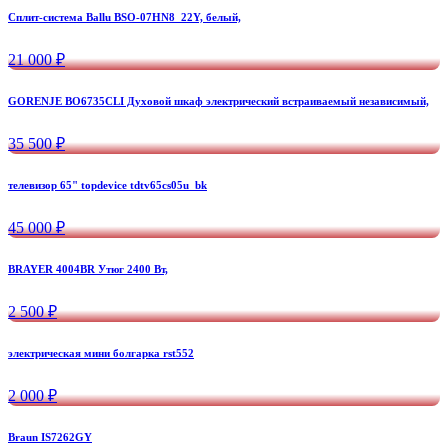
Сплит-система Ballu BSO-07HN8_22Y, белый,
21 000 ₽
GORENJE BO6735CLI Духовой шкаф электрический встраиваемый независимый,
35 500 ₽
телевизор 65" topdevice tdtv65cs05u_bk
45 000 ₽
BRAYER 4004BR Утюг 2400 Вт,
2 500 ₽
электрическая мини болгарка rst552
2 000 ₽
Braun IS7262GY