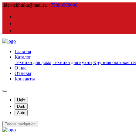
lider-tekhnika@mail.ru
+79898988000
Главная
Каталог
Техника для дома
Техника для кухни
Крупная бытовая те
О нас
Отзывы
Контакты
Light
Dark
Auto
Toggle navigation