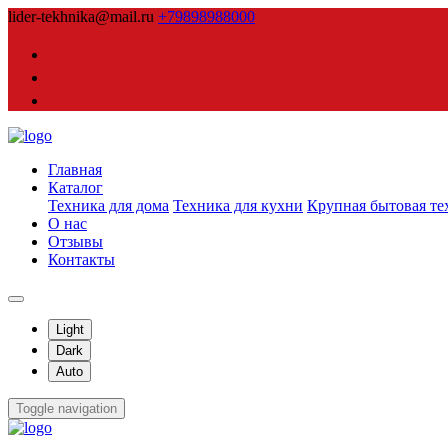
lider-tekhnika@mail.ru
+79898988000
Главная
Каталог
Техника для дома
Техника для кухни
Крупная бытовая те
О нас
Отзывы
Контакты
Light
Dark
Auto
Toggle navigation