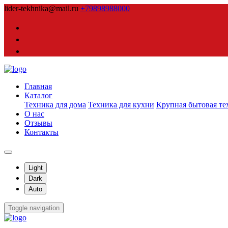
lider-tekhnika@mail.ru
+79898988000
Главная
Каталог
Техника для дома
Техника для кухни
Крупная бытовая те
О нас
Отзывы
Контакты
Light
Dark
Auto
Toggle navigation